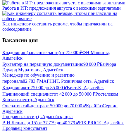
Работа в ИТ: предложения августа с высокими зарплатами
Как инженеру составить резюме, чтобы пригласили на
собеседование
Вакансии дня
Кладовщик (запасные части)
от
75 000
₽
ФН Машины,
Адыгейск
Бухгалтер на первичную документацию
90 000
₽
Байчора
Эдуард Муратович, Адыгейск
Менеджер по обучению и развитию
персонала
82 783
₽
МАГНИТ, Розничная сеть, Адыгейск
Кладовщик
от
75 000
до
85 000
₽
Вист-К, Адыгейск
Начинающий специалист
от
42 000
до
50 000
₽
Ростелеком
Контакт-центр, Адыгейск
Оператор call-центра
от
50 000
до
70 000
₽
КрайГазСервис,
Адыгейск
Продавец-кассир (г.Адыгейск, пр-т
В.И.Ленина,д.15)
от
37 779
до
40 779
₽
FIX PRICE, Адыгейск
Продавец-консультант