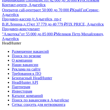
Начинающий специалист
от
42 000
до
50 000
₽
Ростелеком
Контакт-центр, Адыгейск
Оператор call-центра
от
50 000
до
70 000
₽
КрайГазСервис,
Адыгейск
Продавец-кассир (г.Адыгейск, пр-т
В.И.Ленина,д.15)
от
37 779
до
40 779
₽
FIX PRICE, Адыгейск
Продавец-консультант
"Алкотека"
от
55 000
до
85 000
₽
Меликов Петр Михайлович,
Адыгейск
HeadHunter
Размещение вакансий
Поиск по резюме
О компании
Наши вакансии
Реклама на сайте
Требования к ПО
Безопасный HeadHunter
HeadHunter API
Партнерам
Инвесторам
Каталог компаний
Поиск по вакансиям в Адыгейске
Сетка: соцсеть для нетворкинга