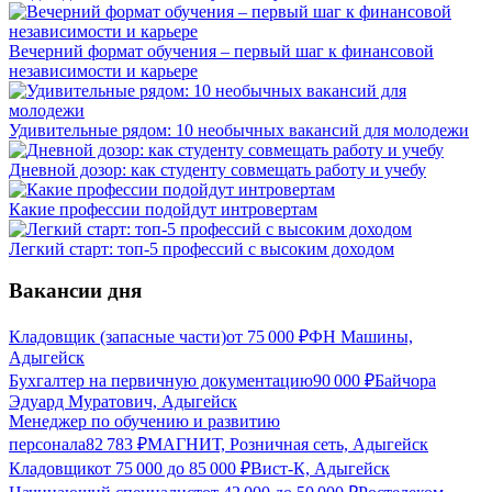
Вечерний формат обучения – первый шаг к финансовой
независимости и карьере
Удивительные рядом: 10 необычных вакансий для молодежи
Дневной дозор: как студенту совмещать работу и учебу
Какие профессии подойдут интровертам
Легкий старт: топ-5 профессий с высоким доходом
Вакансии дня
Кладовщик (запасные части)
от
75 000
₽
ФН Машины,
Адыгейск
Бухгалтер на первичную документацию
90 000
₽
Байчора
Эдуард Муратович, Адыгейск
Менеджер по обучению и развитию
персонала
82 783
₽
МАГНИТ, Розничная сеть, Адыгейск
Кладовщик
от
75 000
до
85 000
₽
Вист-К, Адыгейск