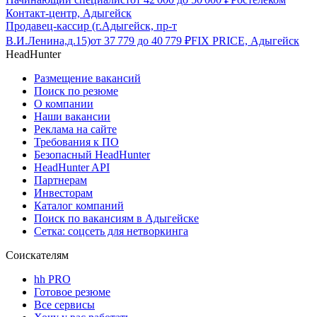
Контакт-центр, Адыгейск
Продавец-кассир (г.Адыгейск, пр-т
В.И.Ленина,д.15)
от
37 779
до
40 779
₽
FIX PRICE, Адыгейск
HeadHunter
Размещение вакансий
Поиск по резюме
О компании
Наши вакансии
Реклама на сайте
Требования к ПО
Безопасный HeadHunter
HeadHunter API
Партнерам
Инвесторам
Каталог компаний
Поиск по вакансиям в Адыгейске
Сетка: соцсеть для нетворкинга
Соискателям
hh PRO
Готовое резюме
Все сервисы