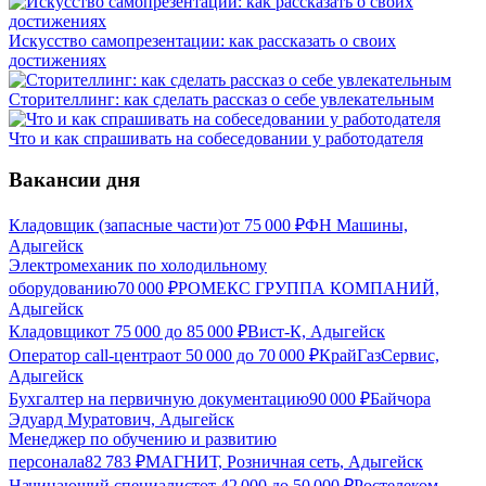
Искусство самопрезентации: как рассказать о своих
достижениях
Сторителлинг: как сделать рассказ о себе увлекательным
Что и как спрашивать на собеседовании у работодателя
Вакансии дня
Кладовщик (запасные части)
от
75 000
₽
ФН Машины,
Адыгейск
Электромеханик по холодильному
оборудованию
70 000
₽
РОМЕКС ГРУППА КОМПАНИЙ,
Адыгейск
Кладовщик
от
75 000
до
85 000
₽
Вист-К, Адыгейск
Оператор call-центра
от
50 000
до
70 000
₽
КрайГазСервис,
Адыгейск
Бухгалтер на первичную документацию
90 000
₽
Байчора
Эдуард Муратович, Адыгейск
Менеджер по обучению и развитию
персонала
82 783
₽
МАГНИТ, Розничная сеть, Адыгейск
Начинающий специалист
от
42 000
до
50 000
₽
Ростелеком