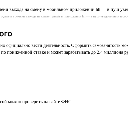
о дате и времени выхода на смену придёт в приложении hh — в пуш-уведомлении и соо
ого
но официально вести деятельность. Оформить самозанятость мо
по пониженной ставке и может зарабатывать до 2,4 миллиона ру
лугой можно проверить на сайте ФНС