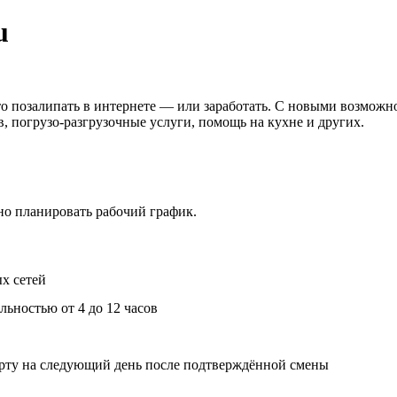
u
сто позалипать в интернете — или заработать. С новыми возмож
в, погрузо-разгрузочные услуги, помощь на кухне и других.
ьно планировать рабочий график.
х сетей
ьностью от 4 до 12 часов
арту на следующий день после подтверждённой смены