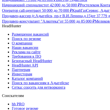
Начинающий специалист
от
42 000
до
50 000
₽
Ростелеком Конт
Оператор call-центра
от
50 000
до
70 000
₽
КрайГазСервис, Адыг
Продавец-кассир (г.Адыгейск, пр-т В.И.Ленина,д.15)
от
37 779
д
Продавец-консультант "Алкотека"
от
55 000
до
85 000
₽
Меликов
HeadHunter
Размещение вакансий
Поиск по резюме
О компании
Наши вакансии
Реклама на сайте
Требования к ПО
Безопасный HeadHunter
HeadHunter API
Партнерам
Инвесторам
Каталог компаний
Поиск по вакансиям в Адыгейске
Сетка: соцсеть для нетворкинга
Соискателям
hh PRO
Готовое резюме