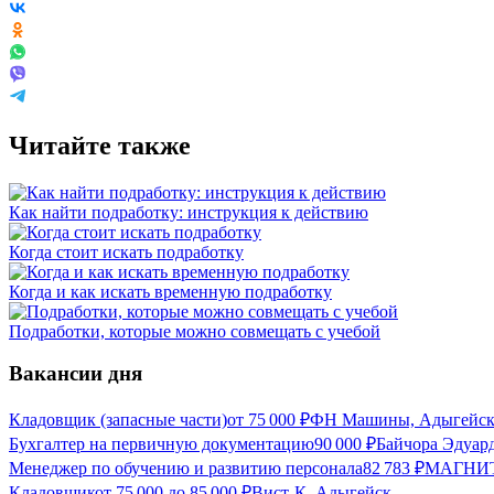
Читайте также
Как найти подработку: инструкция к действию
Когда стоит искать подработку
Когда и как искать временную подработку
Подработки, которые можно совмещать с учебой
Вакансии дня
Кладовщик (запасные части)
от
75 000
₽
ФН Машины, Адыгейс
Бухгалтер на первичную документацию
90 000
₽
Байчора Эдуар
Менеджер по обучению и развитию персонала
82 783
₽
МАГНИТ,
Кладовщик
от
75 000
до
85 000
₽
Вист-К, Адыгейск