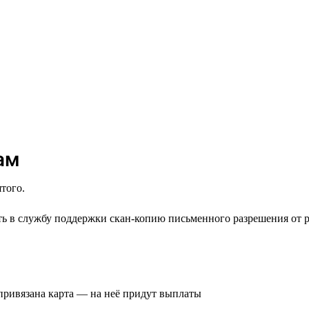
ам
того.
 в службу поддержки скан-копию письменного разрешения от р
 привязана карта — на неё придут выплаты