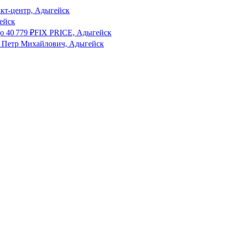
акт-центр, Адыгейск
ейск
о
40 779
₽
FIX PRICE, Адыгейск
 Петр Михайлович, Адыгейск