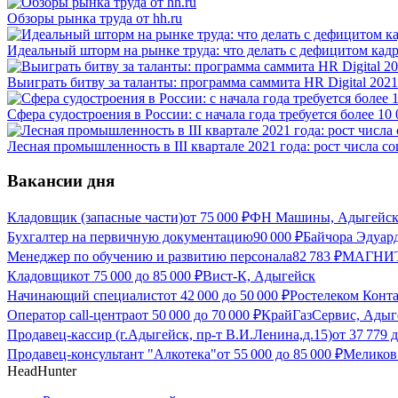
Обзоры рынка труда от hh.ru
Идеальный шторм на рынке труда: что делать с дефицитом кад
Выиграть битву за таланты: программа саммита HR Digital 2021
Сфера судостроения в России: с начала года требуется более 10
Лесная промышленность в III квартале 2021 года: рост числа с
Вакансии дня
Кладовщик (запасные части)
от
75 000
₽
ФН Машины, Адыгейс
Бухгалтер на первичную документацию
90 000
₽
Байчора Эдуар
Менеджер по обучению и развитию персонала
82 783
₽
МАГНИТ,
Кладовщик
от
75 000
до
85 000
₽
Вист-К, Адыгейск
Начинающий специалист
от
42 000
до
50 000
₽
Ростелеком Конт
Оператор call-центра
от
50 000
до
70 000
₽
КрайГазСервис, Адыг
Продавец-кассир (г.Адыгейск, пр-т В.И.Ленина,д.15)
от
37 779
д
Продавец-консультант "Алкотека"
от
55 000
до
85 000
₽
Меликов
HeadHunter