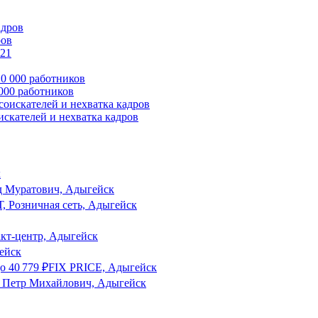
ров
 000 работников
оискателей и нехватка кадров
к
д Муратович, Адыгейск
 Розничная сеть, Адыгейск
акт-центр, Адыгейск
ейск
о
40 779
₽
FIX PRICE, Адыгейск
 Петр Михайлович, Адыгейск