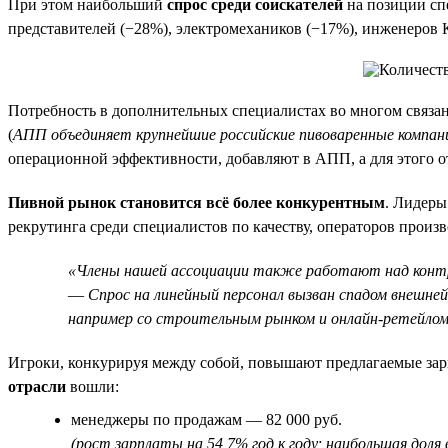
При этом наибольший
спрос среди соискателей
на позиции сп
представителей (−28%), электромехаников (−17%), инженеров
Потребность в дополнительных специалистах во многом связан
(
АПП объединяет крупнейшие российские пивоваренные компании
операционной эффективности, добавляют в АПП, а для этого 
Пивной рынок становится всё более конкурентным
. Лидеры
рекрутинга среди специалистов по качеству, операторов прои
«Члены нашей ассоциации также работают над контро
—
Спрос на линейный персонал вызван спадом внешней
например со строительным рынком и онлайн-ретейло
Игроки, конкурируя между собой, повышают предлагаемые за
отрасли
вошли:
менеджеры по продажам — 82 000 руб.
(рост зарплаты на 54,7% год к году; наибольшая дол