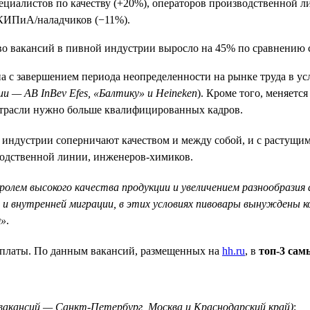
ециалистов по качеству (+20%), операторов производственной л
 КИПиА/наладчиков (−11%).
а с завершением периода неопределенности на рынке труда в у
 — AB InBev Efes, «Балтику» и Heineken
). Кроме того, меняет
отрасли нужно больше квалифицированных кадров.
 индустрии соперничают качеством и между собой, и с растущ
зводственной линии, инженеров-химиков.
лем высокого качества продукции и увеличением разнообразия
 и внутренней миграции, в этих условиях пивовары вынуждены к
м»
.
рплаты. По данным вакансий, размещенных на
hh.ru
, в
топ-3 са
я вакансий — Санкт-Петербург, Москва и Краснодарский край)
;