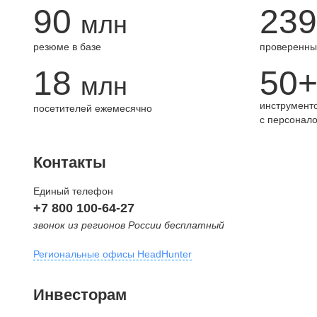
90
239
млн
резюме в базе
проверенны
18
50
млн
инструменто
посетителей ежемесячно
с персонал
Контакты
Единый телефон
+7 800 100-64-27
звонок из регионов России бесплатный
Региональные офисы HeadHunter
Москва
Инвесторам
внутригородская территория