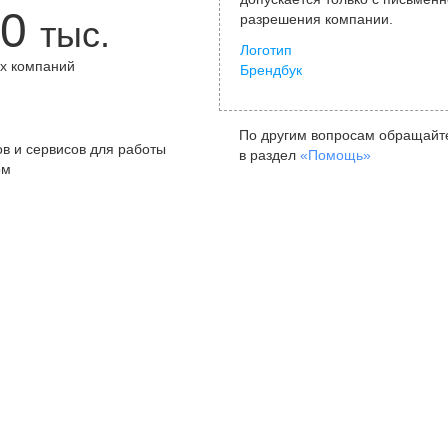
0
разрешения компании.
тыс.
Логотип
х компаний
Брендбук
+
По другим вопросам обращайт
в и сервисов для работы
в раздел
«Помощь»
ом
Санкт-Петербург
Я
ул. Жуковского, д. 19, особняк
ул