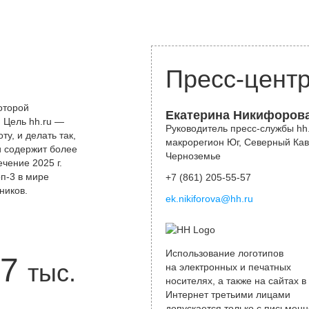
Пресс-цент
оторой
Екатерина Никифоров
 Цель hh.ru —
Руководитель пресс-службы hh.
у, и делать так,
макрорегион Юг, Северный Кав
и содержит более
Черноземье
чение 2025 г.
оп-3 в мире
+7 (861) 205-55-57
ников.
ek.nikiforova@hh.ru
Использование логотипов
7
тыс.
на электронных и печатных
носителях, а также на сайтах в
Интернет третьими лицами
допускается только с письменн