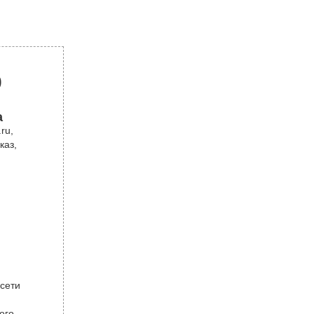
р
а
ru,
каз,
 сети
ого