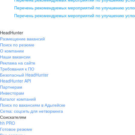
pr@ural.hh.ru
Перечень рекомендуемых мероприятий по улучшению услов
Перечень рекомендуемых мероприятий по улучшению усло
Новосибирск
ул. Большевистская, д. 35,
HeadHunter
помещение 21
Размещение вакансий
Поиск по резюме
+7 383 207-94-64
О компании
pr@nsk.hh.ru
Наши вакансии
Реклама на сайте
Требования к ПО
Безопасный HeadHunter
HeadHunter API
Партнерам
Инвесторам
Каталог компаний
Поиск по вакансиям в Адыгейске
Сетка: соцсеть для нетворкинга
Соискателям
hh PRO
Готовое резюме