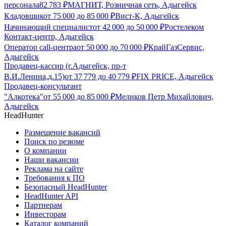
персонала
82 783
₽
МАГНИТ, Розничная сеть, Адыгейск
Кладовщик
от
75 000
до
85 000
₽
Вист-К, Адыгейск
Начинающий специалист
от
42 000
до
50 000
₽
Ростелеком
Контакт-центр, Адыгейск
Оператор call-центра
от
50 000
до
70 000
₽
КрайГазСервис,
Адыгейск
Продавец-кассир (г.Адыгейск, пр-т
В.И.Ленина,д.15)
от
37 779
до
40 779
₽
FIX PRICE, Адыгейск
Продавец-консультант
"Алкотека"
от
55 000
до
85 000
₽
Меликов Петр Михайлович,
Адыгейск
HeadHunter
Размещение вакансий
Поиск по резюме
О компании
Наши вакансии
Реклама на сайте
Требования к ПО
Безопасный HeadHunter
HeadHunter API
Партнерам
Инвесторам
Каталог компаний