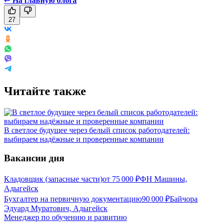
↩
На главную блога
27
Читайте также
В светлое будущее через белый список работодателей:
выбираем надёжные и проверенные компании
Вакансии дня
Кладовщик (запасные части)
от
75 000
₽
ФН Машины,
Адыгейск
Бухгалтер на первичную документацию
90 000
₽
Байчора
Эдуард Муратович, Адыгейск
Менеджер по обучению и развитию