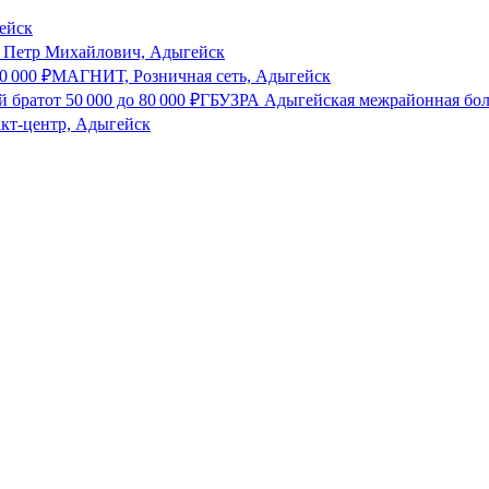
ейск
 Петр Михайлович, Адыгейск
0 000
₽
МАГНИТ, Розничная сеть, Адыгейск
й брат
от
50 000
до
80 000
₽
ГБУЗРА Адыгейская межрайонная бол
акт-центр, Адыгейск