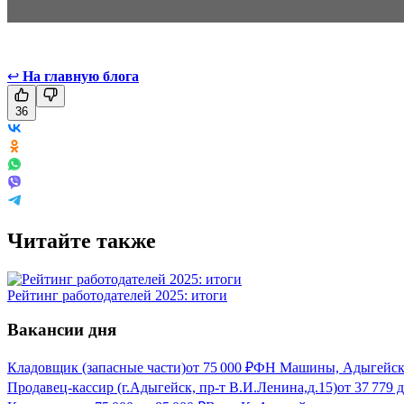
↩
На главную блога
36
Читайте также
Рейтинг работодателей 2025: итоги
Вакансии дня
Кладовщик (запасные части)
от
75 000
₽
ФН Машины, Адыгейс
Продавец-кассир (г.Адыгейск, пр-т В.И.Ленина,д.15)
от
37 779
д