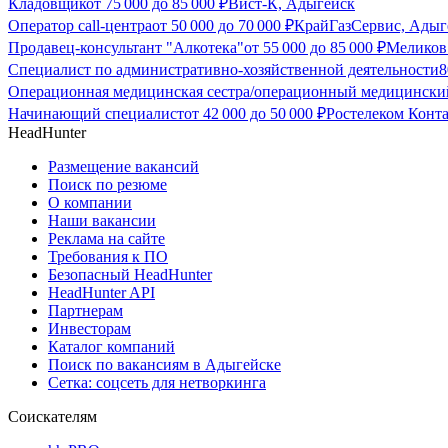
Кладовщик
от
75 000
до
85 000
₽
Вист-К, Адыгейск
Оператор call-центра
от
50 000
до
70 000
₽
КрайГазСервис, Адыг
Продавец-консультант "Алкотека"
от
55 000
до
85 000
₽
Меликов
Специалист по административно-хозяйственной деятельности
8
Операционная медицинская сестра/операционный медицински
Начинающий специалист
от
42 000
до
50 000
₽
Ростелеком Конт
HeadHunter
Размещение вакансий
Поиск по резюме
О компании
Наши вакансии
Реклама на сайте
Требования к ПО
Безопасный HeadHunter
HeadHunter API
Партнерам
Инвесторам
Каталог компаний
Поиск по вакансиям в Адыгейске
Сетка: соцсеть для нетворкинга
Соискателям