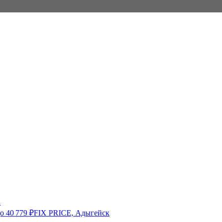
к
о
40 779
₽
FIX PRICE, Адыгейск