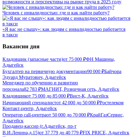
возможности и перспективы на рынке труда в 2025 году
Человек с инвалидностью: где и как найти работу?
«Я вас не слышу»: как людям с инвалидностью работается
в такси
Вакансии дня
Кладовщик (запасные части)
от
75 000
₽
ФН Машины,
Адыгейск
Бухгалтер на первичную документацию
90 000
₽
Байчора
Эдуард Муратович, Адыгейск
Менеджер по обучению и развитию
персонала
82 783
₽
МАГНИТ, Розничная сеть, Адыгейск
Кладовщик
от
75 000
до
85 000
₽
Вист-К, Адыгейск
Начинающий специалист
от
42 000
до
50 000
₽
Ростелеком
Контакт-центр, Адыгейск
Оператор call-центра
от
50 000
до
70 000
₽
КрайГазСервис,
Адыгейск
Продавец-кассир (г.Адыгейск, пр-т
В.И.Ленина,д.15)
от
37 779
до
40 779
₽
FIX PRICE, Адыгейск