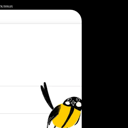
ткликах