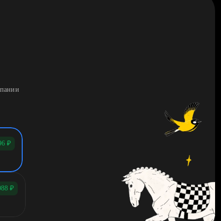
мпании
96
₽
088
₽