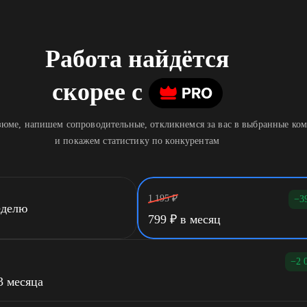
Работа найдётся
скорее
c
юме, напишем сопроводительные, откликнемся за вас в выбранные ко
и покажем статистику по конкурентам
1 195
₽
−3
еделю
799
₽
в месяц
−2 
3 месяца