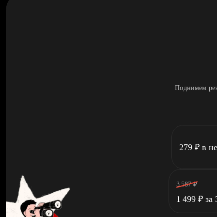
Поднимем рез
279
₽
в н
3 587
₽
1 499
₽
за 