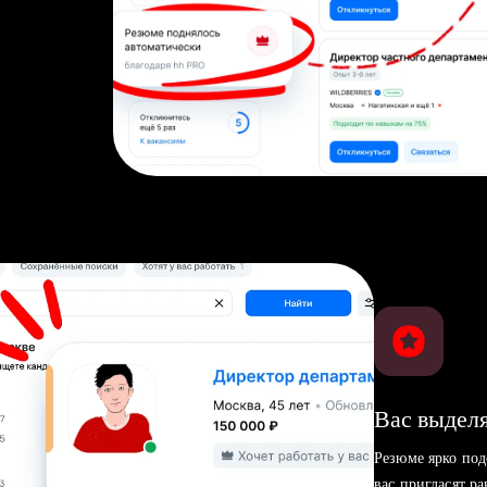
Вас выделя
Резюме ярко под
вас пригласят р