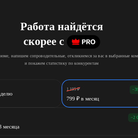
Работа найдётся
скорее
c
юме, напишем сопроводительные, откликнемся за вас в выбранные ко
и покажем статистику по конкурентам
1 195
₽
−3
еделю
799
₽
в месяц
−2 
3 месяца